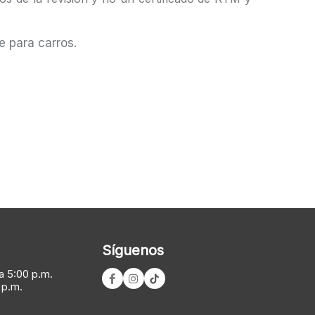
e para carros.
Síguenos
a 5:00 p.m.
 p.m.